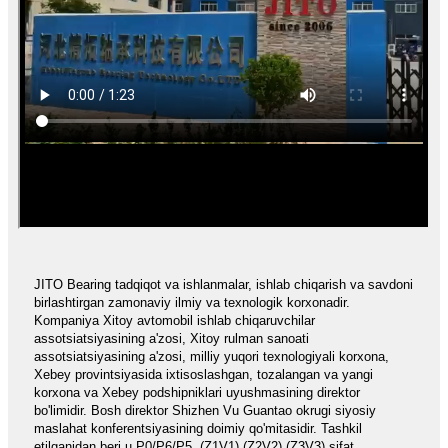
JITO Bearing tadqiqot va ishlanmalar, ishlab chiqarish va savdoni
birlashtirgan zamonaviy ilmiy va texnologik korxonadir.
Kompaniya Xitoy avtomobil ishlab chiqaruvchilar
assotsiatsiyasining a'zosi, Xitoy rulman sanoati
assotsiatsiyasining a'zosi, milliy yuqori texnologiyali korxona,
Xebey provintsiyasida ixtisoslashgan, tozalangan va yangi
korxona va Xebey podshipniklari uyushmasining direktor
bo'limidir. Bosh direktor Shizhen Vu Guantao okrugi siyosiy
maslahat konferentsiyasining doimiy qo'mitasidir. Tashkil
etilganidan beri u P0/P6/P5, (Z1V1) (Z2V2) (Z3V3) sifat