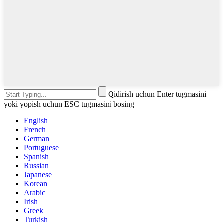
Qidirish uchun Enter tugmasini
yoki yopish uchun ESC tugmasini bosing
English
French
German
Portuguese
Spanish
Russian
Japanese
Korean
Arabic
Irish
Greek
Turkish