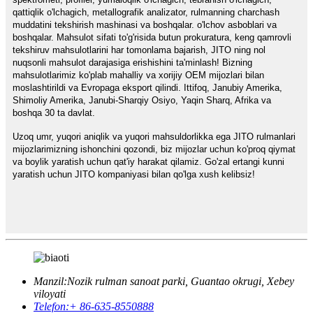
qattiqlik o'lchagich, metallografik analizator, rulmanning charchash
muddatini tekshirish mashinasi va boshqalar. o'lchov asboblari va
boshqalar. Mahsulot sifati to'g'risida butun prokuratura, keng qamrovli
tekshiruv mahsulotlarini har tomonlama bajarish, JITO ning nol
nuqsonli mahsulot darajasiga erishishini ta'minlash! Bizning
mahsulotlarimiz ko'plab mahalliy va xorijiy OEM mijozlari bilan
moslashtirildi va Evropaga eksport qilindi. Ittifoq, Janubiy Amerika,
Shimoliy Amerika, Janubi-Sharqiy Osiyo, Yaqin Sharq, Afrika va
boshqa 30 ta davlat.
Uzoq umr, yuqori aniqlik va yuqori mahsuldorlikka ega JITO rulmanlari
mijozlarimizning ishonchini qozondi, biz mijozlar uchun ko'proq qiymat
va boylik yaratish uchun qat'iy harakat qilamiz. Go'zal ertangi kunni
yaratish uchun JITO kompaniyasi bilan qo'lga xush kelibsiz!
Manzil:
Nozik rulman sanoat parki, Guantao okrugi, Xebey
viloyati
Telefon:
+ 86-635-8550888