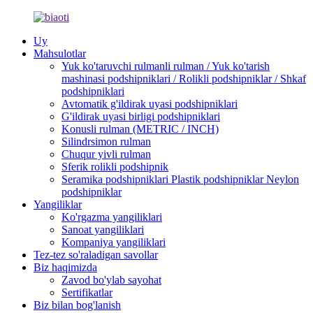
Uy
Mahsulotlar
Yuk ko'taruvchi rulmanli rulman / Yuk ko'tarish
mashinasi podshipniklari / Rolikli podshipniklar / Shkaf
podshipniklari
Avtomatik g'ildirak uyasi podshipniklari
G'ildirak uyasi birligi podshipniklari
Konusli rulman (METRIC / INCH)
Silindrsimon rulman
Chuqur yivli rulman
Sferik rolikli podshipnik
Seramika podshipniklari Plastik podshipniklar Neylon
podshipniklar
Yangiliklar
Ko'rgazma yangiliklari
Sanoat yangiliklari
Kompaniya yangiliklari
Tez-tez so'raladigan savollar
Biz haqimizda
Zavod bo'ylab sayohat
Sertifikatlar
Biz bilan bog'lanish