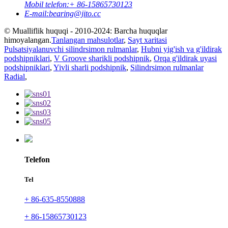
Mobil telefon:
+ 86-15865730123
E-mail:
bearing@jito.cc
© Mualliflik huquqi - 2010-2024: Barcha huquqlar
himoyalangan.
Tanlangan mahsulotlar
,
Sayt xaritasi
Pulsatsiyalanuvchi silindrsimon rulmanlar
,
Hubni yig'ish va g'ildirak
podshipniklari
,
V Groove sharikli podshipnik
,
Orqa g'ildirak uyasi
podshipniklari
,
Yivli sharli podshipnik
,
Silindrsimon rulmanlar
Radial
,
Telefon
Tel
+ 86-635-8550888
+ 86-15865730123