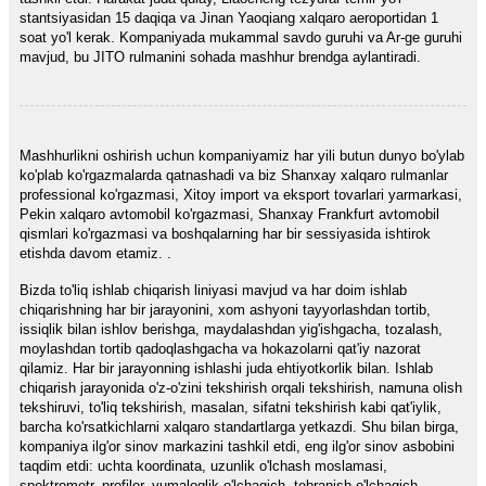
stantsiyasidan 15 daqiqa va Jinan Yaoqiang xalqaro aeroportidan 1
soat yo'l kerak. Kompaniyada mukammal savdo guruhi va Ar-ge guruhi
mavjud, bu JITO rulmanini sohada mashhur brendga aylantiradi.
Mashhurlikni oshirish uchun kompaniyamiz har yili butun dunyo bo'ylab
ko'plab ko'rgazmalarda qatnashadi va biz Shanxay xalqaro rulmanlar
professional ko'rgazmasi, Xitoy import va eksport tovarlari yarmarkasi,
Pekin xalqaro avtomobil ko'rgazmasi, Shanxay Frankfurt avtomobil
qismlari ko'rgazmasi va boshqalarning har bir sessiyasida ishtirok
etishda davom etamiz. .
Bizda to'liq ishlab chiqarish liniyasi mavjud va har doim ishlab
chiqarishning har bir jarayonini, xom ashyoni tayyorlashdan tortib,
issiqlik bilan ishlov berishga, maydalashdan yig'ishgacha, tozalash,
moylashdan tortib qadoqlashgacha va hokazolarni qat'iy nazorat
qilamiz. Har bir jarayonning ishlashi juda ehtiyotkorlik bilan. Ishlab
chiqarish jarayonida o'z-o'zini tekshirish orqali tekshirish, namuna olish
tekshiruvi, to'liq tekshirish, masalan, sifatni tekshirish kabi qat'iylik,
barcha ko'rsatkichlarni xalqaro standartlarga yetkazdi. Shu bilan birga,
kompaniya ilg'or sinov markazini tashkil etdi, eng ilg'or sinov asbobini
taqdim etdi: uchta koordinata, uzunlik o'lchash moslamasi,
spektrometr, profiler, yumaloqlik o'lchagich, tebranish o'lchagich,