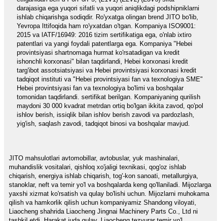
darajasiga ega yuqori sifatli va yuqori aniqlikdagi podshipniklarni
ishlab chiqarishga sodiqdir. Ro'yxatga olingan brend JITO bo'lib,
Yevropa Ittifoqida ham ro'yxatdan o'tgan. Kompaniya ISO9001:
2015 va IATF/16949: 2016 tizim sertifikatiga ega, o'nlab ixtiro
patentlari va yangi foydali patentlarga ega. Kompaniya "Hebei
provintsiyasi shartnomaga hurmat ko'rsatadigan va kredit
ishonchli korxonasi" bilan taqdirlandi, Hebei korxonasi kredit
targ'ibot assotsiatsiyasi va Hebei provintsiyasi korxonasi kredit
tadqiqot instituti va "Hebei provintsiyasi fan va texnologiya SME"
Hebei provintsiyasi fan va texnologiya bo'limi va boshqalar
tomonidan taqdirlandi. sertifikat berilgan. Kompaniyaning qurilish
maydoni 30 000 kvadrat metrdan ortiq bo'lgan ikkita zavod, qo'pol
ishlov berish, issiqlik bilan ishlov berish zavodi va pardozlash,
yig'ish, saqlash zavodi, tadqiqot binosi va boshqalar mavjud.
JITO mahsulotlari avtomobillar, avtobuslar, yuk mashinalari,
muhandislik vositalari, qishloq xo'jaligi texnikasi, qog'oz ishlab
chiqarish, energiya ishlab chiqarish, tog'-kon sanoati, metallurgiya,
stanoklar, neft va temir yo'l va boshqalarda keng qo'llaniladi. Mijozlarga
yaxshi xizmat ko'rsatish va qulay bo'lishi uchun. Mijozlarni muhokama
qilish va hamkorlik qilish uchun kompaniyamiz Shandong viloyati,
Liaocheng shahrida Liaocheng Jingnai Machinery Parts Co., Ltd ni
tashkil etdi. Harakat juda qulay, Liaocheng tezyurar temir yo'l